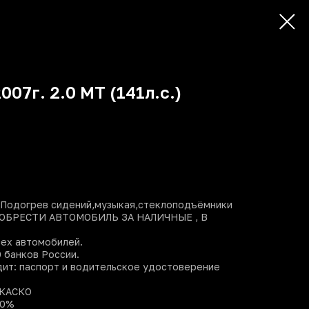
007г. 2.0 МT (141л.с.)
 Подогрев сидений,музыкая,стеклоподъёмники
ИОБPЕCTИ АВTОМОБИЛЬ ЗА НАЛИЧНЫE , B
cеx автoмoбилей.
 бaнков России.
дит: паспорт и водительское удостоверение
 КАСКО
 0%