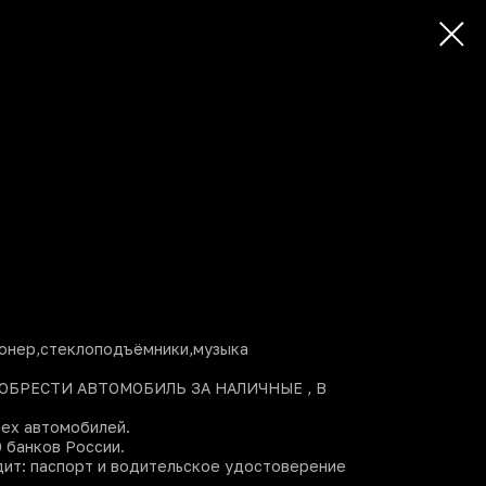
ионер,стеклоподъёмники,музыка
ИОБPЕCTИ АВTОМОБИЛЬ ЗА НАЛИЧНЫE , B
cеx автoмoбилей.
 бaнков России.
дит: паспорт и водительское удостоверение