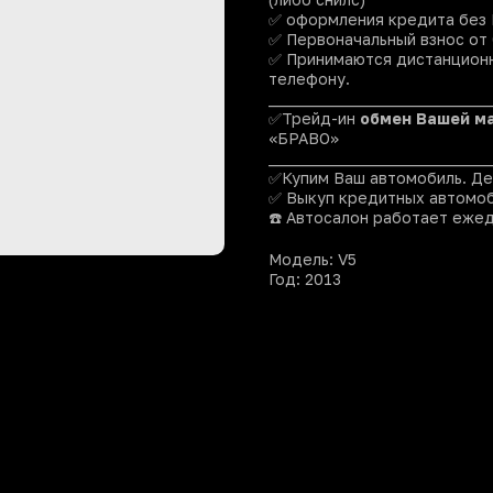
✅ оформления кредита без
✅ Первоначальный взнос от
✅ Принимаются дистанционн
телефону.
_____________________________
✅Трейд-ин
обмен
Вашей
м
«БРАВО»
_____________________________
✅Купим Ваш автомобиль. Де
✅ Выкуп кредитных автомоб
☎️ Автосалон работает ежедн
Модель: V5
Год: 2013